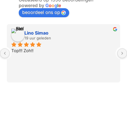
powered by
G
o
o
g
l
e
beoordeel ons op
Lino Simao
19 uur geleden
Top!!! Zoh!!