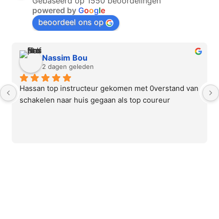
Gebaseerd op 1550 beoordelingen
powered by
G
o
o
g
l
e
beoordeel ons op
Nassim Bou
2 dagen geleden
Hassan top instructeur gekomen met 0verstand van 
schakelen naar huis gegaan als top coureur